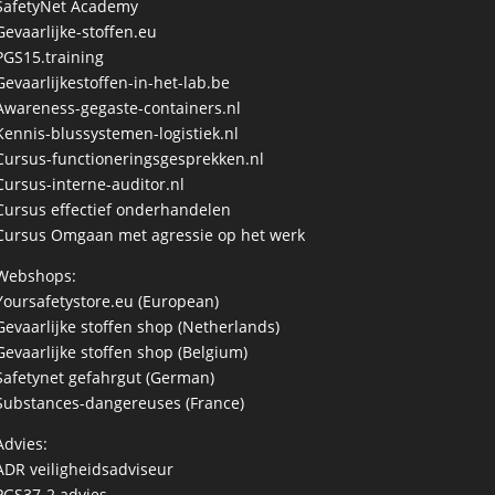
SafetyNet Academy
Gevaarlijke-stoffen.eu
PGS15.training
Gevaarlijkestoffen-in-het-lab.be
Awareness-gegaste-containers.nl
Kennis-blussystemen-logistiek.nl
Cursus-functioneringsgesprekken.nl
Cursus-interne-auditor.nl
Cursus effectief onderhandelen
Cursus Omgaan met agressie op het werk
Webshops:
Yoursafetystore.eu (European)
Gevaarlijke stoffen shop (Netherlands)
Gevaarlijke stoffen shop (Belgium)
Safetynet gefahrgut
(German)
Substances-dangereuses
(France)
Advies:
ADR veiligheidsadviseur
PGS37-2 advies