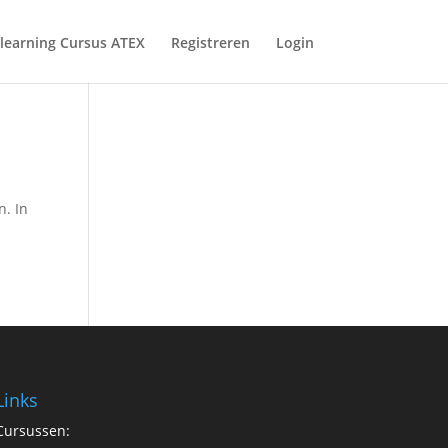
-learning Cursus ATEX
Registreren
Login
m
n. In
Links
Cursussen: