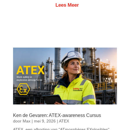
Lees Meer
Ken de Gevaren: ATEX-awareness Cursus
door
Max
|
mei 9, 2026
|
ATEX
ATEX, een afkorting van "ATmosphères EXplosibles",