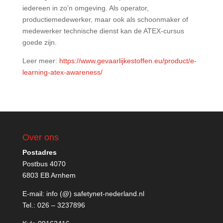
iedereen in zo’n omgeving. Als operator,
productiemedewerker, maar ook als schoonmaker of
medewerker technische dienst kan de ATEX-cursus
goede zijn.
Leer meer:
https://www.gevaarlijkestoffen.eu/product/e-
learning-atex-awareness/
Over ons
Postadres
Postbus 4070
6803 EB Arnhem
E-mail:
info (@) safetynet-nederland.nl
Tel.:
026 – 3237896